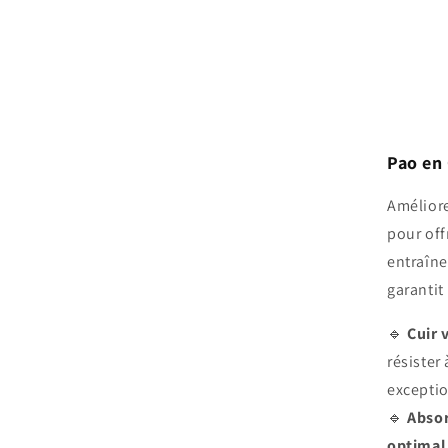
Pao en
Améliore
pour off
entraîne
garantit
🔹
Cuir 
résister
exceptio
🔹
Absor
optimal