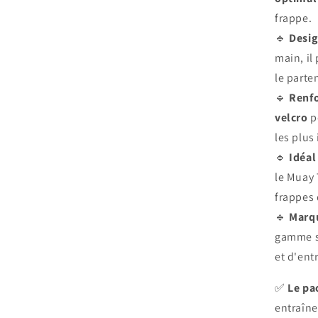
frappe.
🔹
Desi
main, il
le parte
🔹
Renfo
velcro
p
les plus
🔹
Idéal
le Muay 
frappes
🔹
Marq
gamme 
et d'ent
✅
Le pa
entraîne