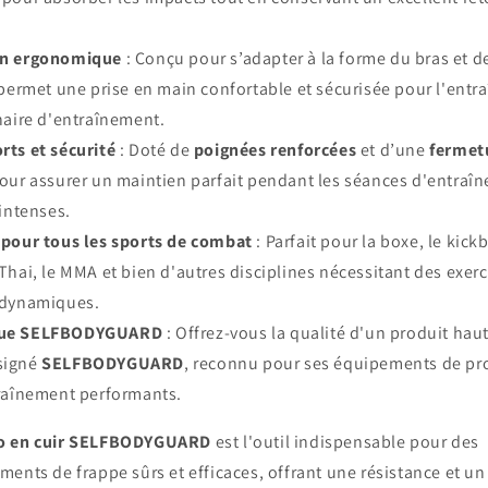
gn ergonomique
: Conçu pour s’adapter à la forme du bras et de
 permet une prise en main confortable et sécurisée pour l'entr
naire d'entraînement.
rts et sécurité
: Doté de
poignées renforcées
et d’une
fermet
our assurer un maintien parfait pendant les séances d'entraî
 intenses.
 pour tous les sports de combat
: Parfait pour la boxe, le kick
Thai, le MMA et bien d'autres disciplines nécessitant des exerc
 dynamiques.
ue SELFBODYGUARD
: Offrez-vous la qualité d'un produit hau
signé
SELFBODYGUARD
, reconnu pour ses équipements de pr
raînement performants.
o en cuir SELFBODYGUARD
est l'outil indispensable pour des
ments de frappe sûrs et efficaces, offrant une résistance et un