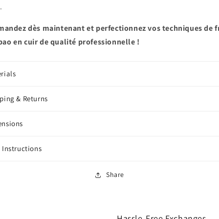
.
andez dès maintenant et perfectionnez vos techniques de f
pao en cuir de qualité professionnelle !
rials
ping & Returns
ensions
 Instructions
Share
Hassle-Free Exchanges