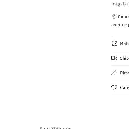
inégalés
📦
Comm
avec ce 
Mate
Ship
Dim
Care
Free Shipping