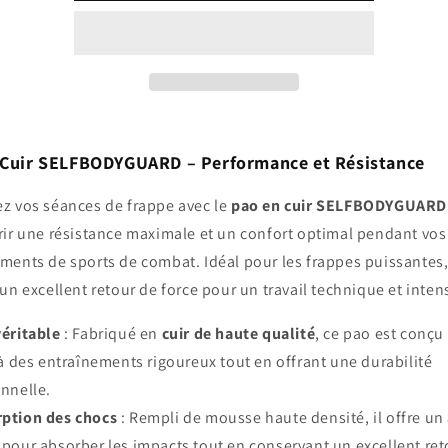
en
en
cuir
cuir
SELFBODYGUARD
SELFBODYGUARD
 Cuir SELFBODYGUARD – Performance et Résistance
z vos séances de frappe avec le
pao en cuir SELFBODYGUARD
rir une résistance maximale et un confort optimal pendant vos
ments de sports de combat. Idéal pour les frappes puissantes, 
 un excellent retour de force pour un travail technique et intens
véritable
: Fabriqué en
cuir de haute qualité
, ce pao est conçu
 à des entraînements rigoureux tout en offrant une durabilité
nnelle.
ption des chocs
: Rempli de mousse haute densité, il offre un
pour absorber les impacts tout en conservant un excellent ret