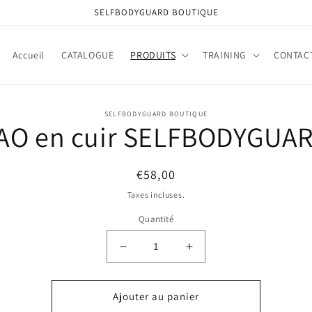
SELFBODYGUARD BOUTIQUE
Accueil
CATALOGUE
PRODUITS
TRAINING
CONTAC
 aux
SELFBODYGUARD BOUTIQUE
AO en cuir SELFBODYGUA
ations
ts
Prix
€58,00
habituel
Taxes incluses.
Quantité
Réduire
Augmenter
la
la
quantité
quantité
de
de
Ajouter au panier
PAO
PAO