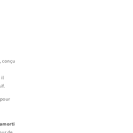
, conçu
il
if.
 pour
amorti
our de