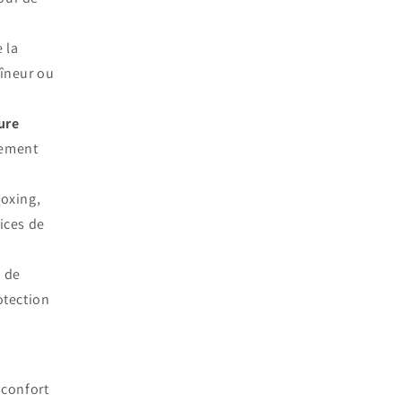
 la
aîneur ou
ure
nement
boxing,
ices de
t de
otection
 confort