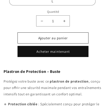
L
Quantité
Réduire
Augmenter
la
la
quantité
quantité
de
de
Ajouter au panier
Plastron
Plastron
de
de
Acheter maintenant
protection
protection
-
-
Buste
Buste
Plastron de Protection – Buste
Protégez votre buste avec ce
plastron de protection
, conçu
pour offrir une sécurité maximale pendant vos entraînements
intensifs tout en garantissant un confort optimal.
🔹
Protection ciblée
: Spécialement conçu pour protéger le