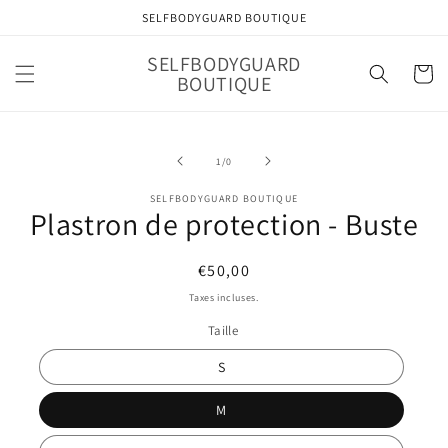
et
SELFBODYGUARD BOUTIQUE
passer
au
contenu
SELFBODYGUARD
Panier
BOUTIQUE
Passer aux
informations
de
1
/
0
produits
SELFBODYGUARD BOUTIQUE
Plastron de protection - Buste
Prix
€50,00
habituel
Taxes incluses.
Taille
S
M